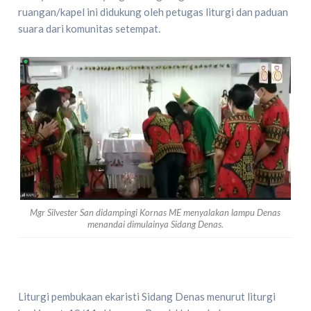
ruangan/kapel ini didukung oleh petugas liturgi dan paduan
suara dari komunitas setempat.
Mgr Silvester San didampingi Kornas ME menyalakan lampu Denas
menandai dimulainya Sidang Denas.
Liturgi pembukaan ekaristi Sidang Denas menurut liturgi